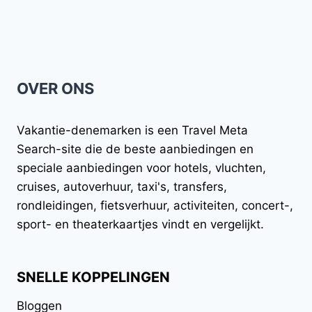
AMAZON
|
HOE
JUNGLE
SCOUT
OVER ONS
TE
GEBRUIKEN
–
Vakantie-denemarken
is een Travel Meta
KANSENZOEKER
|
Search-site die de beste aanbiedingen en
2021-
speciale aanbiedingen voor hotels, vluchten,
TUTORIAL
cruises, autoverhuur, taxi's, transfers,
rondleidingen, fietsverhuur, activiteiten, concert-,
sport- en theaterkaartjes vindt en vergelijkt.
SNELLE KOPPELINGEN
Bloggen