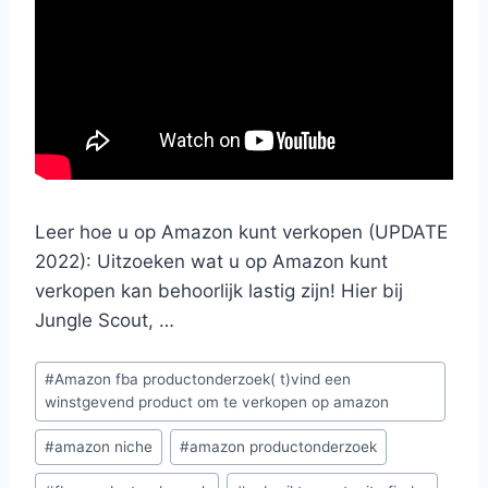
Leer hoe u op Amazon kunt verkopen (UPDATE
2022): Uitzoeken wat u op Amazon kunt
verkopen kan behoorlijk lastig zijn! Hier bij
Jungle Scout, …
Bericht
#
Amazon fba productonderzoek( t)vind een
tags:
winstgevend product om te verkopen op amazon
#
amazon niche
#
amazon productonderzoek