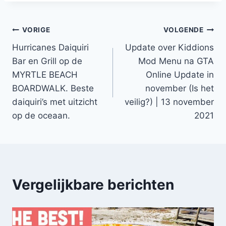
Bericht
VORIGE
VOLGENDE
Hurricanes Daiquiri
Update over Kiddions
navigatie
Bar en Grill op de
Mod Menu na GTA
MYRTLE BEACH
Online Update in
BOARDWALK. Beste
november (Is het
daiquiri’s met uitzicht
veilig?) | 13 november
op de oceaan.
2021
Vergelijkbare berichten