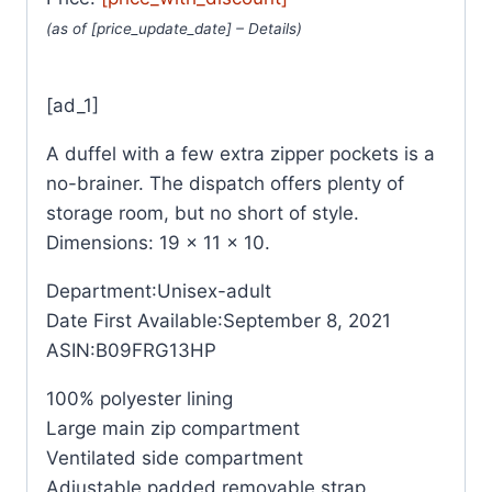
(as of [price_update_date] –
Details
)
[ad_1]
A duffel with a few extra zipper pockets is a
no-brainer. The dispatch offers plenty of
storage room, but no short of style.
Dimensions: 19 x 11 x 10.
Department‏:‎Unisex-adult
Date First Available‏:‎September 8, 2021
ASIN‏:‎B09FRG13HP
100% polyester lining
Large main zip compartment
Ventilated side compartment
Adjustable padded removable strap