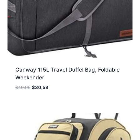
Canway 115L Travel Duffel Bag, Foldable
Weekender
Oorspronkelijke
Huidige
$
49.99
$
30.59
prijs
prijs
was:
is:
$49.99.
$30.59.