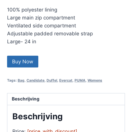
100% polyester lining
Large main zip compartment
Ventilated side compartment
Adjustable padded removable strap
Large- 24 in
Buy Now
Tags:
Bag
,
Candidate
,
Duffel
,
Evercat
,
PUMA
,
Womens
Beschrijving
Beschrijving
Price:
[price_with_discount]