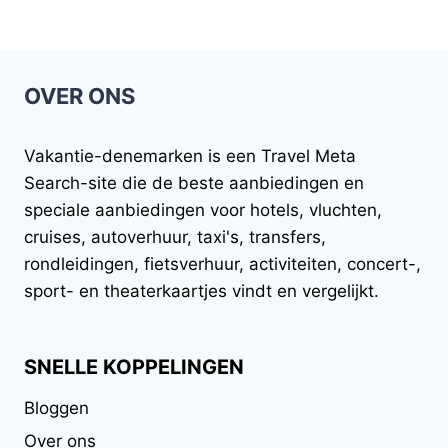
was:
is:
$34.99.
$32.99.
OVER ONS
Vakantie-denemarken
is een Travel Meta
Search-site die de beste aanbiedingen en
speciale aanbiedingen voor hotels, vluchten,
cruises, autoverhuur, taxi's, transfers,
rondleidingen, fietsverhuur, activiteiten, concert-,
sport- en theaterkaartjes vindt en vergelijkt.
SNELLE KOPPELINGEN
Bloggen
Over ons