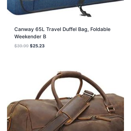
Canway 65L Travel Duffel Bag, Foldable
Weekender B
Oorspronkelijke
Huidige
$
39.99
$
25.23
prijs
prijs
was:
is:
$39.99.
$25.23.