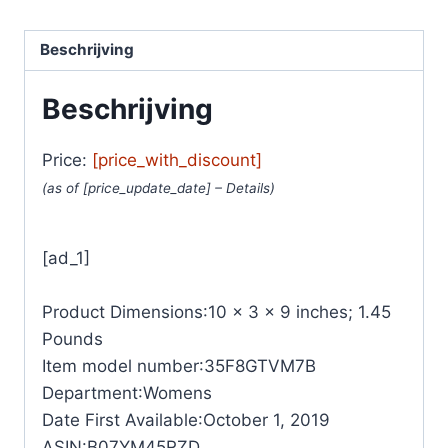
Beschrijving
Beschrijving
Price:
[price_with_discount]
(as of [price_update_date] –
Details
)
[ad_1]
Product Dimensions‏:‎10 x 3 x 9 inches; 1.45
Pounds
Item model number‏:‎35F8GTVM7B
Department‏:‎Womens
Date First Available‏:‎October 1, 2019
ASIN‏:‎B07YM45RZD