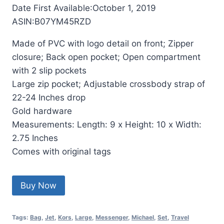
Date First Available‏:‎October 1, 2019
ASIN‏:‎B07YM45RZD
Made of PVC with logo detail on front; Zipper
closure; Back open pocket; Open compartment
with 2 slip pockets
Large zip pocket; Adjustable crossbody strap of
22-24 Inches drop
Gold hardware
Measurements: Length: 9 x Height: 10 x Width:
2.75 Inches
Comes with original tags
Buy Now
Tags:
Bag
,
Jet
,
Kors
,
Large
,
Messenger
,
Michael
,
Set
,
Travel