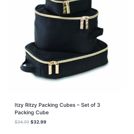
Itzy Ritzy Packing Cubes – Set of 3
Packing Cube
Oorspronkelijke
Huidige
$
34.99
$
32.99
prijs
prijs