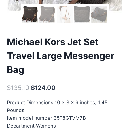
Michael Kors Jet Set
Travel Large Messenger
Bag
Oorspronkelijke
Huidige
$
135.10
$
124.00
prijs
prijs
Product Dimensions‏:‎10 x 3 x 9 inches; 1.45
was:
is:
Pounds
$135.10.
$124.00.
Item model number‏:‎35F8GTVM7B
Department‏:‎Womens