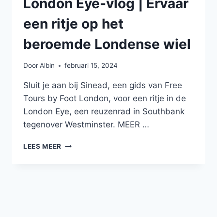
London Eye-vlog | Ervaar
een ritje op het
beroemde Londense wiel
Door
Albin
februari 15, 2024
Sluit je aan bij Sinead, een gids van Free
Tours by Foot London, voor een ritje in de
London Eye, een reuzenrad in Southbank
tegenover Westminster. MEER …
LONDON
LEES MEER
EYE-
VLOG
|
ERVAAR
EEN
RITJE
OP