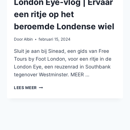
London Eye-vlog | Ervaar
een ritje op het
beroemde Londense wiel
Door
Albin
februari 15, 2024
Sluit je aan bij Sinead, een gids van Free
Tours by Foot London, voor een ritje in de
London Eye, een reuzenrad in Southbank
tegenover Westminster. MEER …
LONDON
LEES MEER
EYE-
VLOG
|
ERVAAR
EEN
RITJE
OP