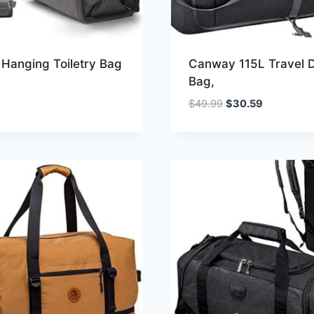
 Hanging Toiletry Bag
Canway 115L Travel D
Bag,
Oorspronkelijke
Huidige
$
49.99
$
30.59
prijs
prijs
was:
is:
$49.99.
$30.59.