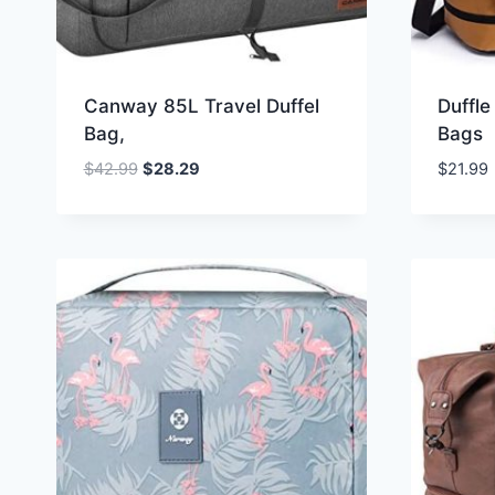
Canway 85L Travel Duffel
Duffl
Bag,
Bags
Oorspronkelijke
Huidige
$
42.99
$
28.29
$
21.99
prijs
prijs
was:
is:
$42.99.
$28.29.