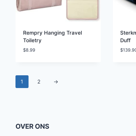
Rempry Hanging Travel
Sterk
Toiletry
Duff
$
8.99
$
139.9
1
2
→
OVER ONS