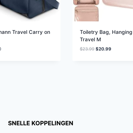
mann Travel Carry on
Toiletry Bag, Hanging
Travel M
Oorspronkelijke
Huidige
0
$
23.99
$
20.99
prijs
prijs
was:
is:
$23.99.
$20.99.
SNELLE KOPPELINGEN