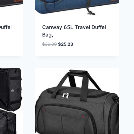
uffel
Canway 65L Travel Duffel
Bag,
Oorspronkelijke
Huidige
$
39.99
$
25.23
prijs
prijs
was:
is:
$39.99.
$25.23.