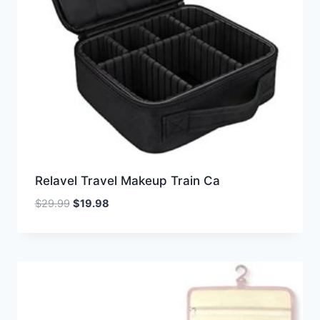
Relavel Travel Makeup Train Ca
Oorspronkelijke
Huidige
$
29.99
$
19.98
prijs
prijs
was:
is:
$29.99.
$19.98.