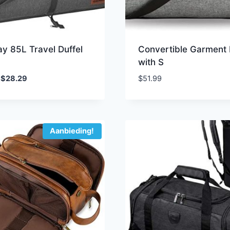
y 85L Travel Duffel
Convertible Garment
with S
Oorspronkelijke
Huidige
$
28.29
$
51.99
prijs
prijs
was:
is:
$42.99.
$28.29.
Aanbieding!