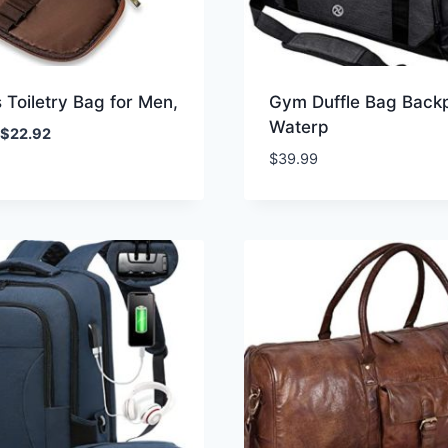
s Toiletry Bag for Men,
Gym Duffle Bag Back
Waterp
Oorspronkelijke
Huidige
$
22.92
prijs
prijs
$
39.99
was:
is:
$26.97.
$22.92.