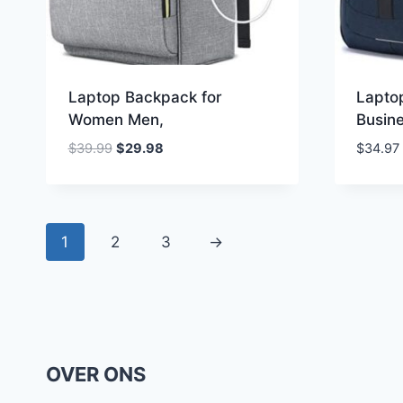
Laptop Backpack for
Lapto
Women Men,
Busin
Oorspronkelijke
Huidige
$
39.99
$
29.98
$
34.97
prijs
prijs
was:
is:
$39.99.
$29.98.
1
2
3
→
OVER ONS