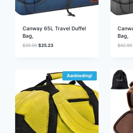
Canway 65L Travel Duffel
Canwa
Bag,
Bag,
Oorspronkelijke
Huidige
$
39.99
$
25.23
$
42.99
prijs
prijs
was:
is:
$39.99.
$25.23.
Aanbieding!