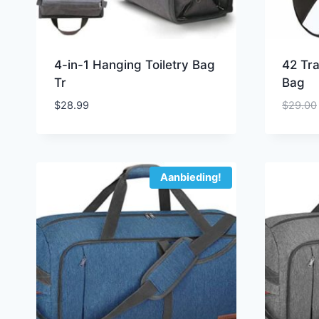
4-in-1 Hanging Toiletry Bag
42 Tra
Tr
Bag
$
28.99
$
29.00
Aanbieding!