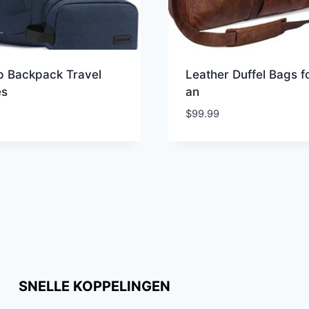
p Backpack Travel
Leather Duffel Bags f
es
an
$
99.99
SNELLE KOPPELINGEN