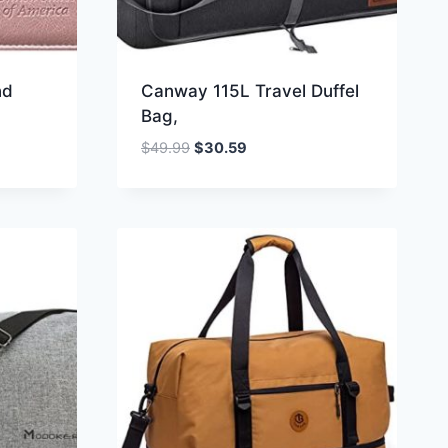
nd
Canway 115L Travel Duffel
Bag,
Oorspronkelijke
Huidige
$
49.99
$
30.59
prijs
prijs
was:
is:
$49.99.
$30.59.