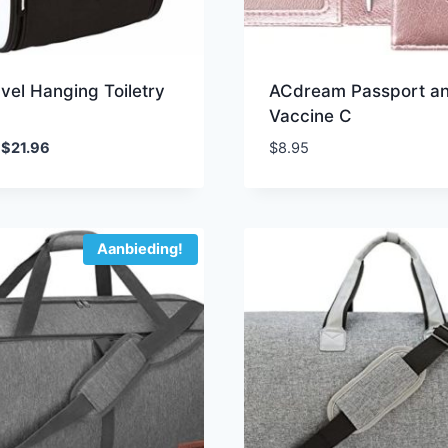
vel Hanging Toiletry
ACdream Passport a
Vaccine C
Oorspronkelijke
Huidige
$
21.96
$
8.95
prijs
prijs
was:
is:
$29.00.
$21.96.
Aanbieding!