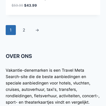
Oorspronkelijke
Huidige
$
59.99
$
43.99
prijs
prijs
was:
is:
$59.99.
$43.99.
1
2
→
OVER ONS
Vakantie-denemarken
is een Travel Meta
Search-site die de beste aanbiedingen en
speciale aanbiedingen voor hotels, vluchten,
cruises, autoverhuur, taxi's, transfers,
rondleidingen, fietsverhuur, activiteiten, concert-,
sport- en theaterkaartjes vindt en vergelijkt.