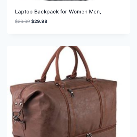
Laptop Backpack for Women Men,
Oorspronkelijke
Huidige
$
39.99
$
29.98
prijs
prijs
was:
is:
$39.99.
$29.98.