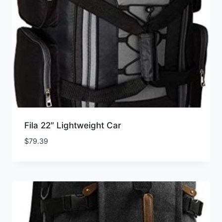
Fila 22″ Lightweight Car
$
79.39