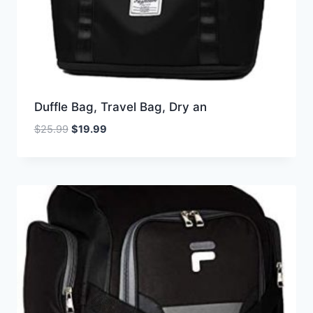
Duffle Bag, Travel Bag, Dry an
Oorspronkelijke
Huidige
$
25.99
$
19.99
prijs
prijs
was:
is:
$25.99.
$19.99.